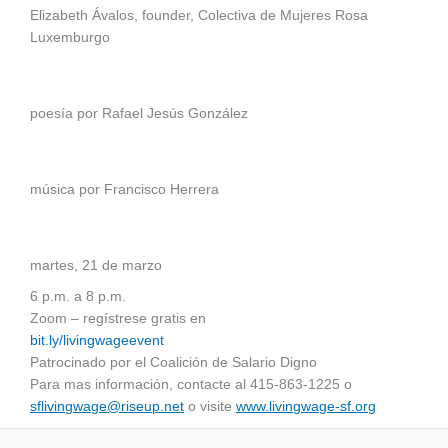
Elizabeth Ávalos, founder, Colectiva de Mujeres Rosa
Luxemburgo
poesía por Rafael Jesús González
música por Francisco Herrera
martes, 21 de marzo
6 p.m. a 8 p.m.
Zoom – regístrese gratis en
bit.ly/livingwageevent
Patrocinado por el Coalición de Salario Digno
Para mas información, contacte al 415-863-1225 o
sflivingwage@riseup.net
o visite
www.livingwage-sf.org