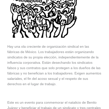
Hay una ola creciente de organización sindical en las
fábricas de México. Los trabajadores están organizando
sindicatos de su propia elección, independientemente de la
influencia corporativa. Están desechando los sindicatos
falsos y sus contratos que solo protegen a los dueños de las
fábricas y no benefician a los trabajadores. Exigen aumentos
salariales, el fin del acoso sexual y el respeto de sus
derechos en el lugar de trabajo.
Este es un evento para conmemorar el natalicio de Benito
Juárez y beneficiar el trabajo de un sindicato y tres centrales